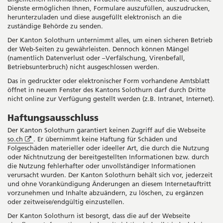
Fenster
Dienste ermöglichen Ihnen, Formulare auszufüllen, auszudrucken,
herunterzuladen und diese ausgefüllt elektronisch an die
zuständige Behörde zu senden.
Der Kanton Solothurn unternimmt alles, um einen sicheren Betrieb
der Web-Seiten zu gewährleisten. Dennoch können Mängel
(namentlich Datenverlust oder –Verfälschung, Virenbefall,
Betriebsunterbruch) nicht ausgeschlossen werden.
Das in gedruckter oder elektronischer Form vorhandene Amtsblatt
öffnet in neuem Fenster des Kantons Solothurn darf durch Dritte
nicht online zur Verfügung gestellt werden (z.B. Intranet, Internet).
Haftungsausschluss
Der Kanton Solothurn garantiert keinen Zugriff auf die Webseite
Öffnet
so.ch
. Er übernimmt keine Haftung für Schäden und
in
Folgeschäden materieller oder ideeller Art, die durch die Nutzung
neuem
oder Nichtnutzung der bereitgestellten Informationen bzw. durch
Fenster
die Nutzung fehlerhafter oder unvollständiger Informationen
verursacht wurden. Der Kanton Solothurn behält sich vor, jederzeit
und ohne Vorankündigung Änderungen an diesem Internetauftritt
vorzunehmen und Inhalte abzuändern, zu löschen, zu ergänzen
oder zeitweise/endgültig einzustellen.
Der Kanton Solothurn ist besorgt, dass die auf der Webseite