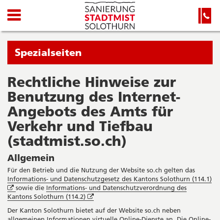
Kanton
Navigation
Hauptnavigation
Service-
Navigation
Solothurn
und
Wichtige
Suche
Seiten
Sie
Spezialseiten
befinden
sich
Rechtliche Hinweise zur
Startseite
Hauptnavigation
gerade
Benutzung des Internet-
Inhalt
in:
Sitemap
Angebots des Amts für
Suche
Verkehr und Tiefbau
(stadtmist.so.ch)
Allgemein
Für den Betrieb und die Nutzung der Website so.ch gelten das
Informations- und Datenschutzgesetz des Kantons Solothurn (114.1)
Öffnet
sowie die
Informations- und Datenschutzverordnung des
in
Öffnet
Kantons Solothurn (114.2)
neuem
in
Der Kanton Solothurn bietet auf der Website so.ch neben
Fenster
neuem
allgemeinen Informationen virtuelle Online-Dienste an. Die Online-